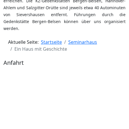
erreichen. Die KZ-Gedenkstätten Bergen-Belsen, Hannover-
Ahlem und Salzgitter-Drütte sind jeweils etwa 40 Autominuten
von Sievershausen entfernt. Führungen durch die
Gedenkstätte Bergen-Belsen können über uns organisiert
werden.
Aktuelle Seite:
Startseite
Seminarhaus
Ein Haus mit Geschichte
Anfahrt
So finden Sie uns:
Autobahn A2 Hannover-Berlin AS
Hämelerwald/Sievershausen
Busverbindungen 946 bzw. 949 zu den Bahnhöfen
des Regionalverkehrs* in Hämelerwald, Immensen-
Arpke, Lehrte (abends und am Wochenende
SPRINTI)
* An den Fahrkartenautomaten der ÜSTRA die Option
ABC wählen