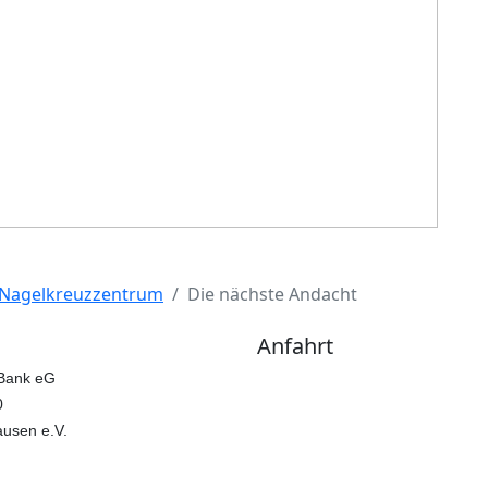
 Nagelkreuzzentrum
Die nächste Andacht
Anfahrt
 Bank eG
So finde
0
ausen e.V.
Busverbi
Regionalverkehr