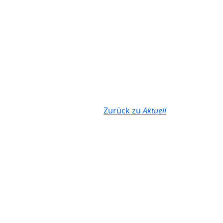
Zurück zu
Aktuell
n Sie uns:
Autobahn A2 Hannover-Berlin AS
Hämelerwald/Sievershausen
ndungen 946 bzw. 949 zu den Bahnhöfen des
s* in Hämelerwald, Immensen-Arpke, Lehrte (abends