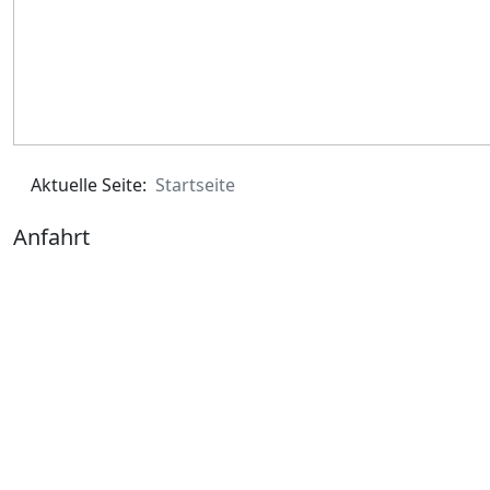
Aktuelle Seite:
Startseite
Anfahrt
So finden Sie uns:
Autobahn A2 Hannover-Berlin AS
Hämelerwald/Sievershausen
Busverbindungen 946 bzw. 949 zu den Bahnhöfen
des Regionalverkehrs* in Hämelerwald, Immensen-
Arpke, Lehrte (abends und am Wochenende
SPRINTI)
* An den Fahrkartenautomaten der ÜSTRA die Option
ABC wählen